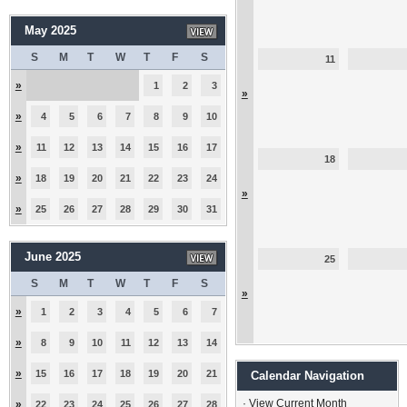
May 2025
S
M
T
W
T
F
S
11
»
1
2
3
»
»
4
5
6
7
8
9
10
»
11
12
13
14
15
16
17
18
»
18
19
20
21
22
23
24
»
»
25
26
27
28
29
30
31
June 2025
25
S
M
T
W
T
F
S
»
»
1
2
3
4
5
6
7
»
8
9
10
11
12
13
14
»
15
16
17
18
19
20
21
Calendar Navigation
·
View Current Month
»
22
23
24
25
26
27
28