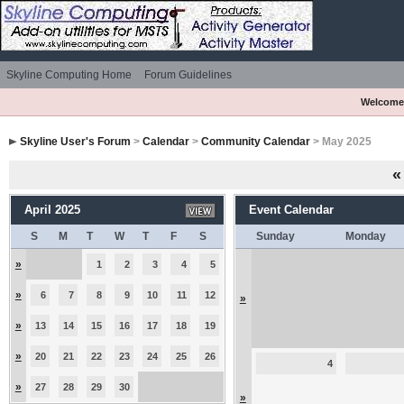
Skyline Computing Home
Forum Guidelines
Welcome
Skyline User's Forum
>
Calendar
>
Community Calendar
> May 2025
«
April 2025
Event Calendar
S
M
T
W
T
F
S
Sunday
Monday
»
1
2
3
4
5
»
6
7
8
9
10
11
12
»
»
13
14
15
16
17
18
19
»
20
21
22
23
24
25
26
4
»
27
28
29
30
»